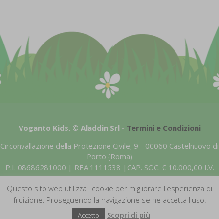
This popup will close in:
57
Voganto Kids, © Aladdin Srl -
Termini e
Condizioni
Circonvallazione della Protezione Civile, 9 - 00060 Castelnuovo di
Porto (Roma)
P.I. 08686281000 | REA 1111538 |CAP. SOC. € 10.000,00 I.V.
I disegni della linea VogantoKids sono registrati. E' vietata la
Questo sito web utilizza i cookie per migliorare l'esperienza di
copia delle immagini e dei contenuti presenti nel sito.
fruizione. Proseguendo la navigazione se ne accetta l'uso.
Scopri di più
Accetto