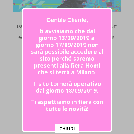
Gentile Cliente,
Dal 23 al 25 giugno 2016 saremo presenti all’83°
ti avvisiamo che dal
edizione della fiera Pitti Immagine Bimbo che si
giorno 13/09/2019 al
terrà a
giorno 17/09/2019 non
sarà possibile accedere al
Firenze presso Fortezza da Basso.
sito perché saremo
presenti alla fiera Homi
che si terrà a Milano.
Il sito tornerà operativo
dal giorno 18/09/2019.
SEGUICI SU
Ti aspettiamo in fiera con
tutte le novità!
CHIUDI