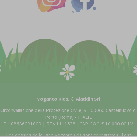
Voganto Kids, © Aladdin Srl
Circonvallazione della Protezione Civile, 9 - 00060 Castelnuovo di
Porto (Roma) - ITALIE
P.I. 08686281000 | REA 1111538 |CAP. SOC. € 10.000,00 I.V.
Les dessins de la ligne VogantoKids sont enregistrés. Il est