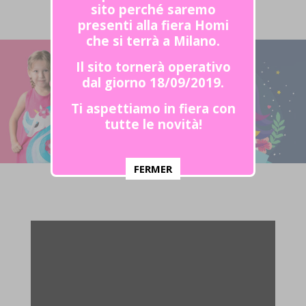
sito perché saremo
presenti alla fiera Homi
che si terrà a Milano.
Il sito tornerà operativo
dal giorno 18/09/2019.
Ti aspettiamo in fiera con
tutte le novità!
FERMER
This popup will close in:
55