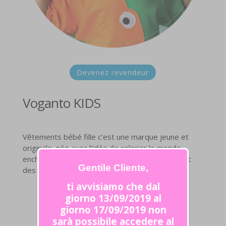
Devenez revendeur
Voganto KIDS
Vêtements bébé fille c’est une marque jeune et
originale, née avec l’idée de colorier le monde
enchanté de toutes les filles, de les habiller avec
Gentile Cliente,
des fleurs et les couleurs de l’arc-en-ciel.
ti avvisiamo che dal
giorno 13/09/2019 al
giorno 17/09/2019 non
sarà possibile accedere al